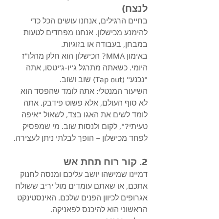
לנצח)
​בחיים הרגילים, אנחנו עושים הכל כדי 
להימנע מכישלון. אנחנו מפחדים לטעות 
במבחן, בעבודה או בזוגיות.
באימון MMA? הכישלון הוא חלק מהלו"ז 
היומי. כשאתה מתרגל ג'יו-ג'יטסו, אתה 
"נכנע" (Tap out) שוב ושוב.
​השיעור המנטלי: אתה לומד שהפסד הוא 
לא סוף העולם, אלא פשוט פידבק. אתה 
לומד לשים את האגו בצד, לשאול "איפה 
טעיתי?", לקום ולנסות שוב. מי שמפסיק 
לפחד מכישלון – הופך לבלתי ניתן לעצירה.
​2. קור רוח תחת אש
​דמיינו שמישהו יושב עליכם ומנסה לחנוק 
אתכם, או שאתם עומדים מול יריב ששולח 
אגרופים לכיוון הפנים שלכם. האינסטינקט 
הראשוני הוא להיכנס לפאניקה.