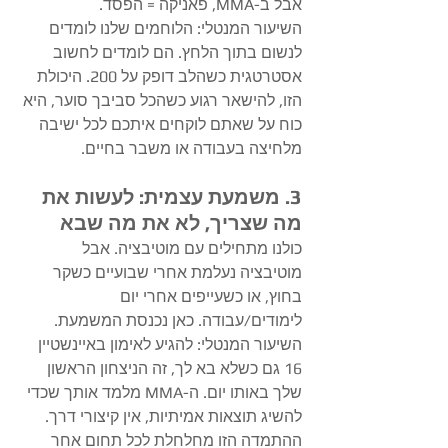
אבל ב-MMA, פאניקה = הפסד.
​השיעור המנטלי: הלוחמים שלנו לומדים 
לנשום בתוך הלחץ. הם לומדים לחשוב 
אסטרטגית כשהלב דופק על 200. היכולת 
הזו, להישאר רגוע כשהכל סביבך סוער, היא 
כוח על שאתם לוקחים איתכם לכל ישיבה 
מלחיצה בעבודה או משבר בחיים.
​3. משמעת עצמית: לעשות את 
מה שצריך, לא את מה שבא
​כולנו מתחילים עם מוטיבציה. אבל 
מוטיבציה נעלמת אחרי שבועיים כשקר 
בחוץ, או כשעייפים אחרי יום 
לימודים/עבודה. כאן נכנסת המשמעת.
​השיעור המנטלי: להגיע לאימון באיינשטיין 
16 גם כשלא בא לך, זה הניצחון הראשון 
שלך באותו יום. ה-MMA מלמד אותך שכדי 
להשיג תוצאות אמיתיות, אין קיצורי דרך. 
ההתמדה הזו מחלחלת לכל תחום אחר 