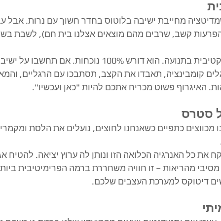
ית
דיטציה מחייבת ישיבה בלוטוס בחדר חשוך עם נרות. אבל עב
הפרעות קשב, שרבים מהם מוצאים אצלנו בית חם), לשבת בשק
איגרוף הוא מדיטציה אקטיבית בתנועה. הוא דורש 100% נוכחות. אם
ם קומבינציה, תאבדו את הקצב, תסתבכו עם הרגליים, והמאמן
ת. האיגרוף פשוט מכריח אתכם להיות "כאן ועכשיו".
ל סטרס
ו מכווצים כתפיים כשאנחנו לחוצים, נועלים את הלסת ומקמרי
קח את כל האנרגיה הכלואה הזו ונותן לה ערוץ יציאה. להטיח אג
מסיבי מהריאות – זו חוויה משחררת ברמה הפרימיטיבית ביות
ים דיטוקס למערכת העצבים שלכם.
תי