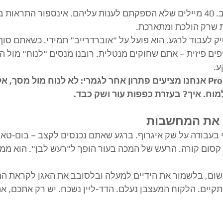
​9 שעות מול מסך מחשב. 40 מיילים שלא הספקתם לענות עליהם. אינספור התראו
ת שרק הולכת ומתארכת.
 לעבוד לרגע. הוא פועל על "אוברדרייב" תמידי. כשאתם סוף 
ים פיזית – אתם שחוקים מנטלית. רובנו מנסים "לנוח" מול הטל
ע.
​ב-Pro Fighter Academy אנחנו מציעים פתרון אחר לגמרי: לא לנוח מול מסך
וח. איך? בעזרת כפפות עור ושק כבד.
 את המחשבות
 בעבודה על שק איגרוף. ברגע שאתם נכנסים לקצב – בום-טאק.
קסום קורה. הרעש של המכה בעור הופך ל"רעש לבן". הוא ממ
ם, בלשמור את הידיים למעלה ובלסובב את האגן לקראת המ
יים. הלקוח המעצבן נעלם. הדד-ליין נשכח. יש רק אתכם, את