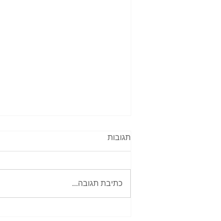
תגובות
כתיבת תגובה...
לאן לנתב את הזעם: למה שק