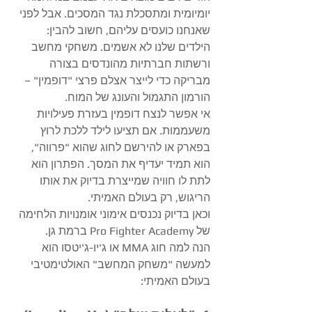
יומיומית ומתסכלת נגד המסכים. אבל לפני 
שאנחנו כועסים עליהם, חשוב להבין: 
הילדים שלנו לא אשמים. משחקי מחשב 
ורשתות חברתיות מהונדסים בצורה 
מבריקה כדי לייצר אצלם פרצי "דופמין" – 
הורמון התגמול והעונג של המוח.
​אי אפשר לנצח דופמין בעזרת פעילויות 
משעממות. אם תציעו לילד ללכת לרוץ 
בפארק או להירשם לחוג שהוא "פרווה", 
הוא תמיד יעדיף את המסך. הפתרון הוא 
לתת לו חוויה שמייצרת בדיוק את אותו 
הריגוש, רק בעולם האמיתי.
וכאן בדיוק נכנסים אימוני אומנויות הלחימה 
של Pro Fighter Academy ברמת גן.
​הנה למה חוג MMA או ג'יו-ג'יטסו הוא 
למעשה "משחק המחשב" האולטימטיבי 
בעולם האמיתי: