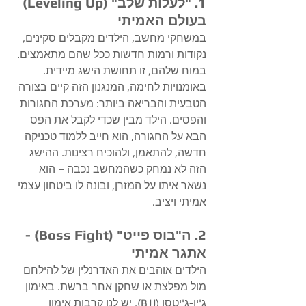
​1. "לעלות שלב" (Leveling Up) 
בעולם האמיתי
​במשחקי מחשב, הילדים מקבלים סקינים, 
נקודות ורמות חדשות ככל שהם מתאמצים. 
במוח שלהם, זו תחושת הישג מיידית.
באומנויות לחימה, המנגנון הזה קיים בצורה 
הטבעית והבריאה ביותר: מערכת החגורות 
והפסים. הילד מבין שכדי לקבל את הפס 
הבא על החגורה, הוא חייב ללמוד טכניקה 
חדשה, להתאמן, ולהוכיח רצינות. ההישג 
הזה לא נמחק כשהמחשב נכבה – הוא 
נשאר איתו על המזרן, ובונה לו ביטחון עצמי 
אמיתי ויציב.
​2. ה"בוס פייט" (Boss Fight) - 
אתגר אמיתי
​הילדים אוהבים את האדרנלין של להילחם 
מול מפלצת או שחקן אחר ברשת. באימון 
ג'יו-ג'יטסו (BJJ), יש לנו קרבות אימון 